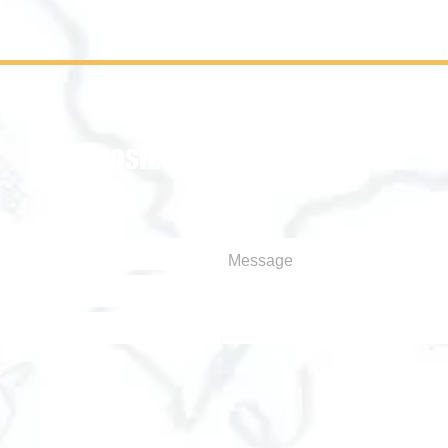
Envíe su mensaje!
soubrasil.contato@gmail.com