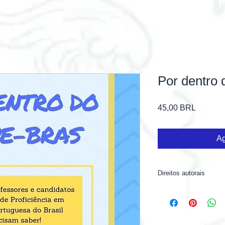
Por dentro 
Precio
45,00 BRL
Ag
Direitos autorais
Todos os direitos es
Em caso de reproduç
a fonte deverá ser ci