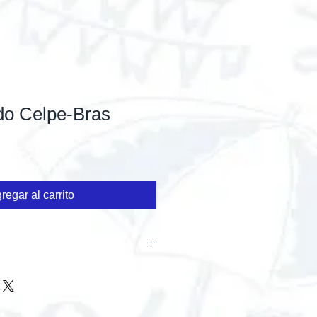
do Celpe-Bras
regar al carrito
tão reservados aos autores.
ão ou cópia de parte do conteúdo,
tada, evitando-se ações legais.