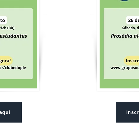
aqui
Insc